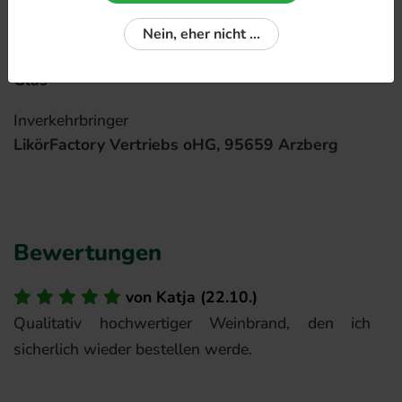
gold
Nein, eher nicht ...
Verpackung:
Glas
Inverkehrbringer
LikörFactory Vertriebs oHG, 95659 Arzberg
Bewertungen
von
Katja
(
22.10.
)
Qualitativ hochwertiger Weinbrand, den ich
sicherlich wieder bestellen werde.