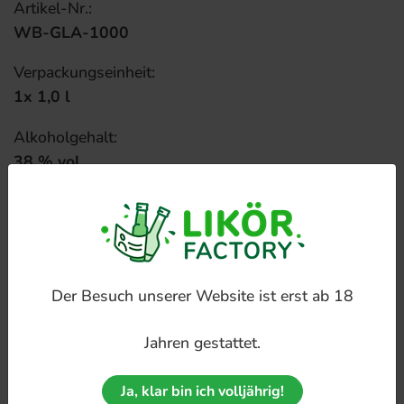
Artikel-Nr.:
WB-GLA-1000
Verpackungseinheit:
1x 1,0 l
Alkoholgehalt:
38 % vol
Farbe:
gelb
Typ:
Likör
Der Besuch unserer Website ist erst ab 18
Inhalt:
Jahren gestattet.
1,0 l
Ja, klar bin ich volljährig!
Kapselfarbe: