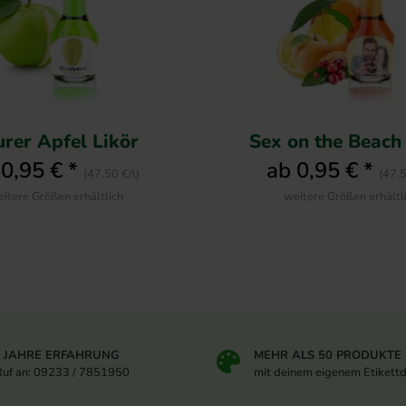
rer Apfel Likör
Sex on the Beach
 0,95 € *
ab 0,95 € *
(47,50 €/l)
(47,5
itere Größen erhältlich
weitere Größen erhältl
5 JAHRE ERFAHRUNG
MEHR ALS 50 PRODUKTE
Ruf an: 09233 / 7851950
mit deinem eigenem Etikett