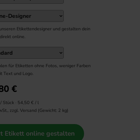
unseren Etikettendesigner und gestalten dein
 direkt online.
len für Etiketten ohne Fotos, weniger Farben
it Text und Logo.
80
€
/ Stück ·
54,50
€ / l
wSt., zzgl.
Versand
(Gewicht:
2
kg)
zt Etikett online gestalten