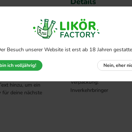
Details
rische von Himbeeren
Artikel-Nr.:
Verpackungseinheit:
Flaschenform:
t ein echter
Alkoholgehalt:
 intensiv und süß
Farbe:
er Besuch unserer Website ist erst ab 18 Jahren gestatte
Inhalt:
Typ:
bin ich volljährig!
Nein, eher nic
rt und sind mit einem
Kapselfarbe:
Lieblingsbild in unserem
Verpackung:
ext hinzu, um ein
Inverkehrbringer
y für deine nächste