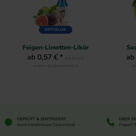
BESTSELLER
Feigen-Limetten-Likör
Sau
ab 0,57 € *
ab
(28,50 €/l)
weitere Größen erhältlich
we
GEPRÜFT & ZERTIFIZIERT
ÜBER 1
durch Händlerbund Deutschland
Fragen? 