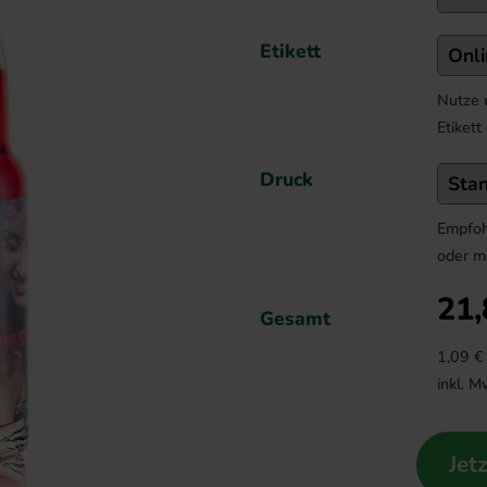
Etikett
Nutze 
Etikett
Druck
Empfoh
oder m
21,
Gesamt
1,09
€ 
inkl. M
Jet