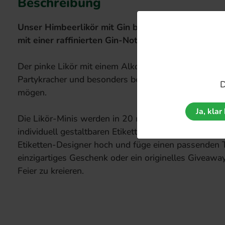
Beschreibung
Unser Himbeerlikör mit Gin bringt die fruchtige F
mit einer raffinierten Gin-Note zusammen.
Der pinke Likör mit einem Alkoholgehalt von 20 % is
Partykracher und besonders beliebt bei allen, die es
D
mögen.
Ja, klar 
Die Likör-Minis werden in 20 ml-Fläschchen geliefe
individuell gestaltbaren Etikett versehen. Lade dein 
Etiketten-Designer hoch und füge einen passenden T
einzigartiges Geschenk oder ein originelles Giveawa
Feier zu kreieren.