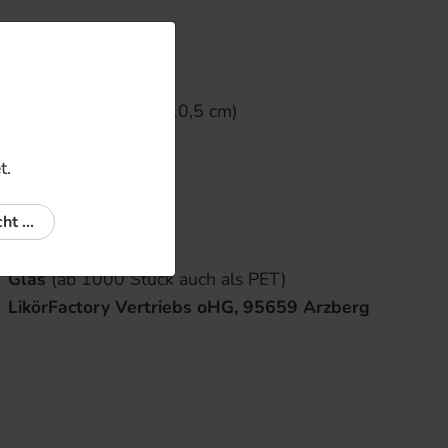
HIG-GLA-020
PET 20x 20 ml
schmal
(2,5 x 2,5 x 10,5 cm)
20 % vol
rot
t.
20 ml
ht ...
Likör
schwarz
Glas
(ab 1000 Stück auch als PET)
LikörFactory Vertriebs oHG, 95659 Arzberg