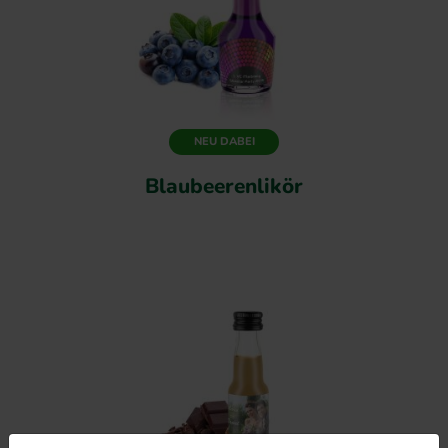
NEU DABEI
Blaubeerenlikör