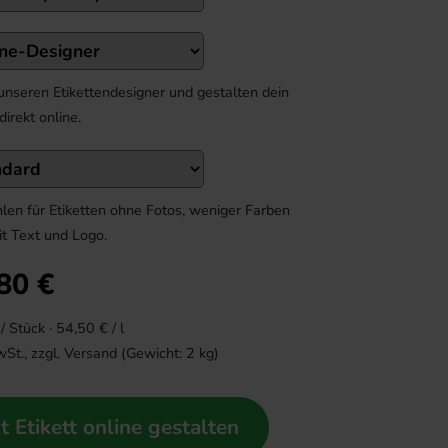
unseren Etikettendesigner und gestalten dein
 direkt online.
len für Etiketten ohne Fotos, weniger Farben
it Text und Logo.
80
€
/ Stück ·
54,50
€ / l
wSt., zzgl.
Versand
(Gewicht:
2
kg)
zt Etikett online gestalten