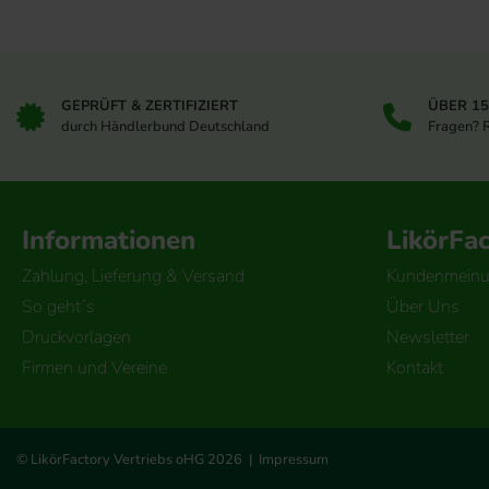
GEPRÜFT & ZERTIFIZIERT
ÜBER 1
durch Händlerbund Deutschland
Fragen? 
Informationen
LikörFa
Zahlung, Lieferung & Versand
Kundenmein
So geht´s
Über Uns
Druckvorlagen
Newsletter
Firmen und Vereine
Kontakt
© LikörFactory Vertriebs oHG 2026 |
Impressum