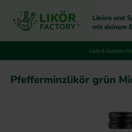
Liköre und S
mit
deinem
E
Likör & Schnaps Mi
Pfefferminzlikör grün Mi