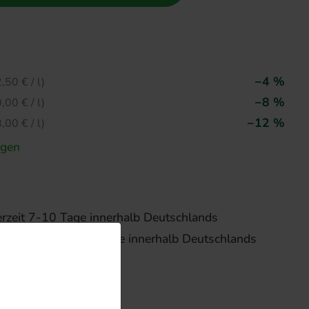
−4 %
,50 € / l)
−8 %
,00 € / l)
−12 %
,00 € / l)
igen
erzeit 7-10 Tage innerhalb Deutschlands
rzeit 3-4 bzw. 5-7 Tage innerhalb Deutschlands
 zum Versand