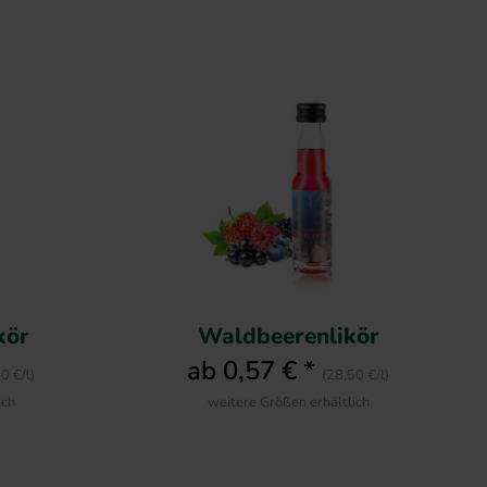
kör
Waldbeerenlikör
ab 0,57 € *
0 €/l)
(28,50 €/l)
ich
weitere Größen erhältlich