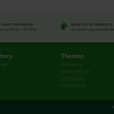
5 JAHRE ERFAHRUNG
MEHR ALS 50 PRODUKTE
Ruf an: 09233 / 7851950
mit deinem eigenem Etikett
ctory
Themen
ungen
Bildergalerie
Online-Designer
Hochzeitslikör
Wunschetikett
* A