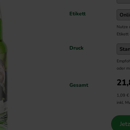
Etikett
Nutze 
Etikett
Druck
Empfoh
oder m
21,
Gesamt
1,09
€ 
inkl. M
Jet