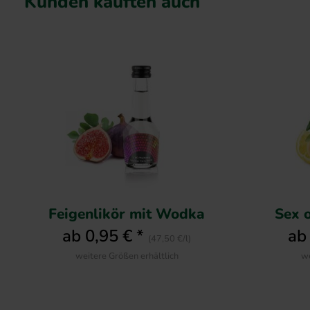
Kunden kauften auch
Feigenlikör mit Wodka
Sex o
ab 0,95 € *
ab
(47,50 €/l)
weitere Größen erhältlich
we