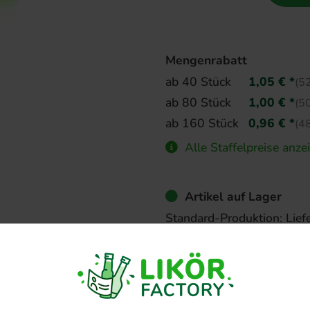
Mengenrabatt
ab 40 Stück
1,05 € *
(52
ab 80 Stück
1,00 € *
(50
ab 160 Stück
0,96 € *
(48
Alle Staffelpreise anze
Artikel auf Lager
Standard-Produktion: Lief
Express-Produktion: Liefe
Weitere Informationen