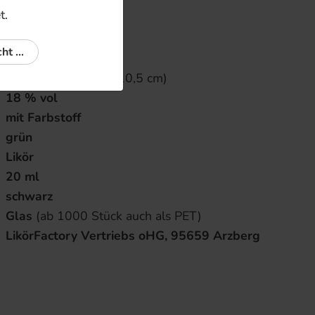
t.
PM-GLA-020
ht ...
PET 20x 20 ml
schmal
(2,5 x 2,5 x 10,5 cm)
18 % vol
mit Farbstoff
grün
Likör
20 ml
schwarz
Glas
(ab 1000 Stück auch als PET)
LikörFactory Vertriebs oHG, 95659 Arzberg