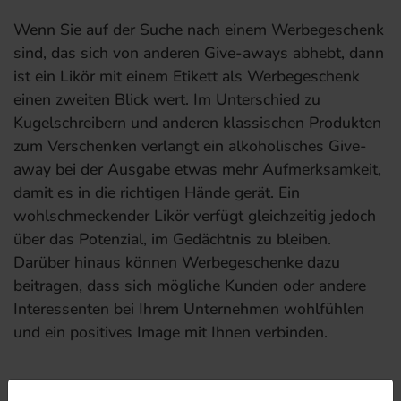
Wenn Sie auf der Suche nach einem Werbegeschenk
sind, das sich von anderen Give-aways abhebt, dann
ist ein Likör mit einem Etikett als Werbegeschenk
einen zweiten Blick wert. Im Unterschied zu
Kugelschreibern und anderen klassischen Produkten
zum Verschenken verlangt ein alkoholisches Give-
away bei der Ausgabe etwas mehr Aufmerksamkeit,
damit es in die richtigen Hände gerät. Ein
wohlschmeckender Likör verfügt gleichzeitig jedoch
über das Potenzial, im Gedächtnis zu bleiben.
Darüber hinaus können Werbegeschenke dazu
beitragen, dass sich mögliche Kunden oder andere
Interessenten bei Ihrem Unternehmen wohlfühlen
und ein positives Image mit Ihnen verbinden.