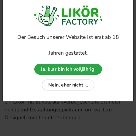
Das Auge trinkt mit
Nicht nur beim Essen, sondern auch beim Trinken
spielt die Optik eine entscheidende Rolle. Deshalb
Der Besuch unserer Website ist erst ab 18
werden Cocktails und andere Drinks oft kunstvoll in
Szene gesetzt. Wenn sie einen Likör mit Etikett als
Jahren gestattet.
Werbegeschenk nutzen möchten, sollten Sie deshalb
auch auf eine sorgfältige Gestaltung Ihres
Ja, klar bin ich volljährig!
individuellen Etiketts Wert legen. Wenn Sie den Likör
als Give-away oder Mini-Trunk für ein Unternehmen
Nein, eher nicht ...
benötigen, können Sie auf dem Etikett das Logo oder
den Firmennamen integrieren. Darüber hinaus bietet
ein Likör mit Etikett als Werbegeschenk oft noch
genügend Gestaltungsspielraum, um weitere
Designelemente unterzubringen.