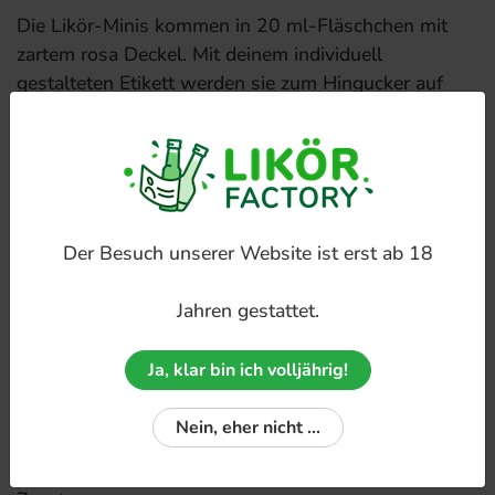
Die Likör-Minis kommen in 20 ml-Fläschchen mit
zartem rosa Deckel. Mit deinem individuell
gestalteten Etikett werden sie zum Hingucker auf
jeder Feier – ob Hochzeit, Geburtstag oder
Firmen-Event. Einfach ein Bild hochladen,
Wunschtext hinzufügen und ein einzigartiges
Geschenk oder Giveaway kreieren.
Der Besuch unserer Website ist erst ab 18
Details
Jahren gestattet.
Artikel-Nr.:
Ja, klar bin ich volljährig!
PIC-GLA-020
Verpackungseinheit:
Nein, eher nicht ...
PET 20x 20 ml