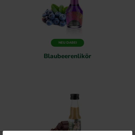
NEU DABEI
Blaubeerenlikör